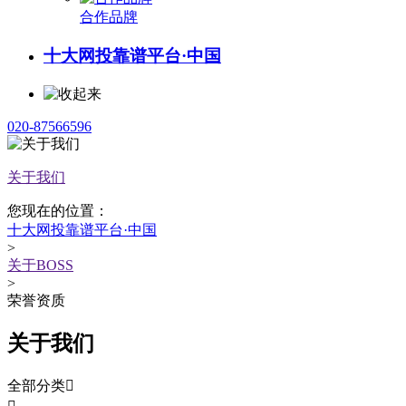
合作品牌
十大网投靠谱平台·中国
020-87566596
关于我们
您现在的位置：
十大网投靠谱平台·中国
>
关于BOSS
>
荣誉资质
关于我们
全部分类
