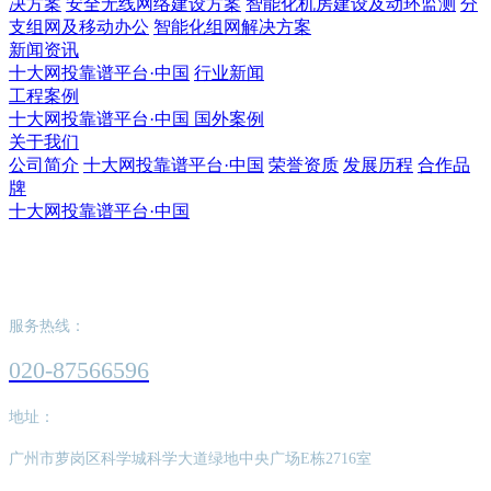
决方案
安全无线网络建设方案
智能化机房建设及动环监测
分
支组网及移动办公
智能化组网解决方案
新闻资讯
十大网投靠谱平台·中国
行业新闻
工程案例
十大网投靠谱平台·中国
国外案例
关于我们
公司简介
十大网投靠谱平台·中国
荣誉资质
发展历程
合作品
牌
十大网投靠谱平台·中国
十大网投靠谱平台·中国
服务热线：
020-87566596
地址：
广州市萝岗区科学城科学大道绿地中央广场E栋2716室