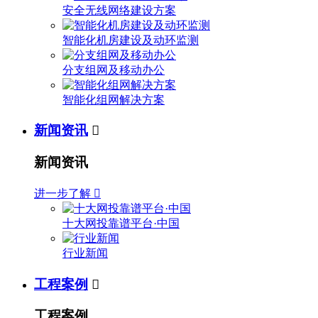
安全无线网络建设方案
智能化机房建设及动环监测
分支组网及移动办公
智能化组网解决方案
新闻资讯

新闻资讯
进一步了解

十大网投靠谱平台·中国
行业新闻
工程案例

工程案例