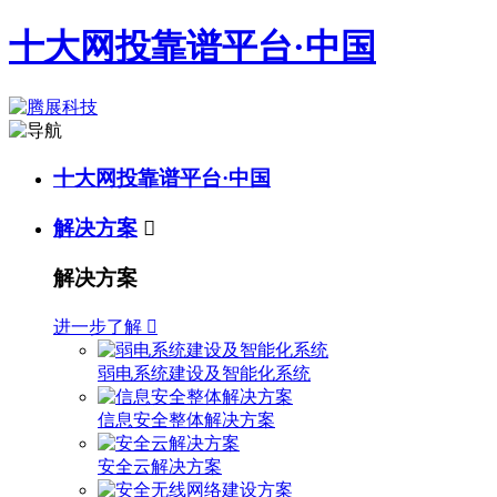
十大网投靠谱平台·中国
十大网投靠谱平台·中国
解决方案

解决方案
进一步了解

弱电系统建设及智能化系统
信息安全整体解决方案
安全云解决方案