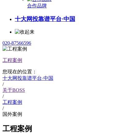
合作品牌
十大网投靠谱平台·中国
020-87566596
工程案例
您现在的位置：
十大网投靠谱平台·中国
/
关于BOSS
/
工程案例
/
国外案例
工程案例